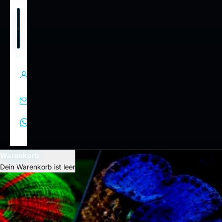
SÜSSWASSER
Aquarien, Pflege,
Futter und Technik
Mein
Konto
Kontakt
WhatsApp
Warenkorb
Dein Warenkorb ist leer