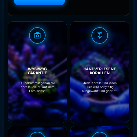
WYSIWYG
HANDVERLESENE
GARANTIE
KORALLEN
Du bekommst genau die
Jede Koralle und jedes
Koralle, die du auf dem
Tier wird sorgfältig
Foto siehst.
ausgewählt und geprüft.