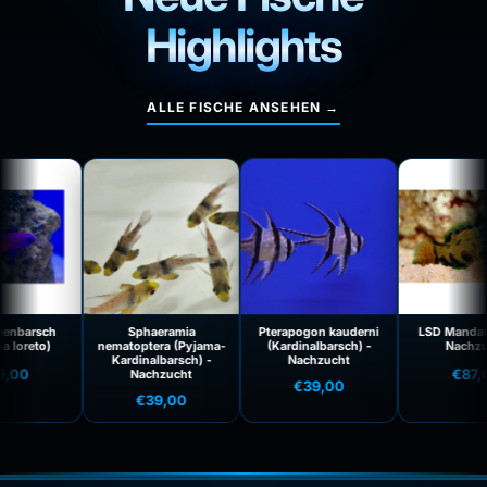
Highlights
ALLE FISCHE ANSEHEN →
Mand
(Syn
sple
Na
€
phaeramia
Pterapogon kauderni
LSD Mandarin-Fisch
ptera (Pyjama-
(Kardinalbarsch) -
Nachzucht
inalbarsch) -
Nachzucht
€87,00
Nachzucht
€39,00
€39,00