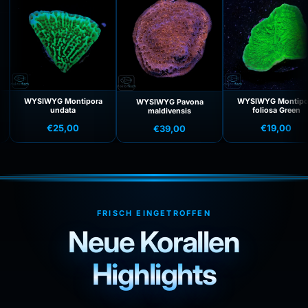
Craz
€35
tipora
WYSIWYG Montipora
WYSIWYG Pavona
foliosa Green
maldivensis
0
€19,00
€39,00
FRISCH EINGETROFFEN
Neue Korallen
Highlights