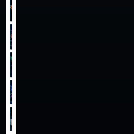
KORALLEN
SPS, LPS,
Zoanthus &
mehr
FISCHE /
WIRBELLOSE
Meerwasserfische
und Wirbellose
WYSIWYG
Genau das
Tier vom
Foto
VERSORGUNG
Futter, Pflege und
Wasserwerte
TECHNIK
Aquarientechnik
und Zubehör