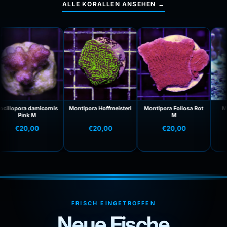
ALLE KORALLEN ANSEHEN →
ocillopora „Tricolor“
€25,00
Pocillopora damicornis
Montipora Hoffmeisteri
Mont
Pink M
€20,00
€20,00
FRISCH EINGETROFFEN
Neue Fische